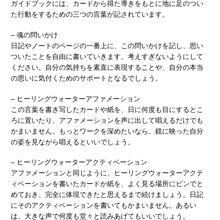
ガイドブックには、カードから得た導きをもとに地に足のつい
た行動をするための三つの言葉が記されています。
– 魂の問いかけ
日記やノートのページの一番上に、この問いかけを記し、思い
ついたことを自由に書いていきます。考えすぎないようにして
ください。自分の気持ちを素直に表現することや、自分の本当
の思いに気付くためのサポートとなるでしょう。
– ヒーリングウォーターアファメーション
この言葉を書き写したカードや紙を、日に何度も目にするとこ
ろに置いたり、アファメーションを声に出して唱えるだけでも
かまいません。もっとワークを深めたいなら、鏡に映った自分
の姿を見ながら唱えるといいでしょう。
– ヒーリングウォーターアクティベーション
アファメーションと同じように、ヒーリングウォーターアクテ
ィベーションを書いたカードか紙を、よく見る場所にピンでと
めておき、完全に体現できたと思えるまで続けましょう。日記
にそのアクティベーションを書いてもかまいません。あるい
は、大きな声で何度も堂々と読みあげてもいいでしょう。