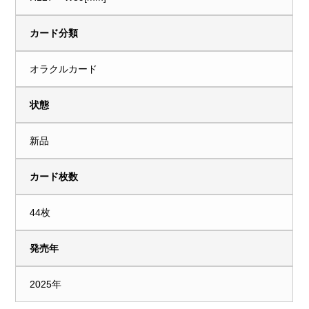
カード分類
オラクルカード
状態
新品
カード枚数
44枚
発売年
2025年