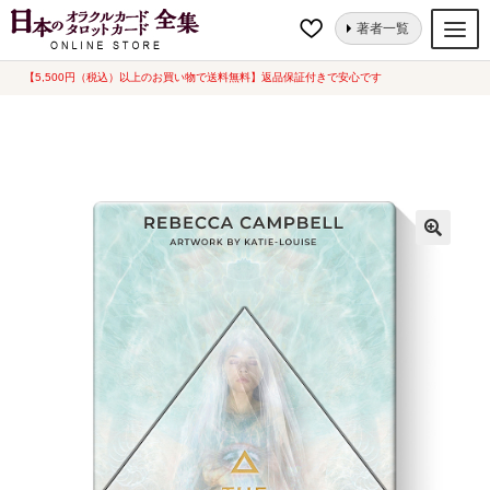
ナ
コ
ホーム
オラクルカード
地球・パワーストーン
ヒーリングウォーター
著者一覧
ビ
ン
オラクル（New Edition）（2025年8月発売）
ゲ
テ
【5,500円（税込）以上のお買い物で送料無料】返品保証付きで安心です
オラクルカード
ー
ン
タロットカード
シ
ツ
ョ
へ
ルノルマンカード
ン
ス
へ
キ
トランプ
ス
ッ
セット
キ
プ
ッ
新品一覧
プ
中古一覧
希少品
書籍
カード関連グッズ