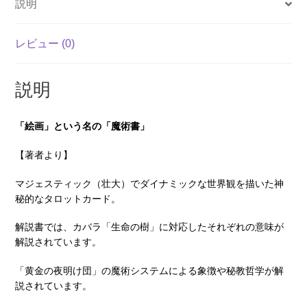
説明
8
月
レビュー (0)
発
売）
個
説明
「絵画」という名の「魔術書」
【著者より】
マジェスティック（壮大）でダイナミックな世界観を描いた神
秘的なタロットカード。
解説書では、カバラ「生命の樹」に対応したそれぞれの意味が
解説されています。
「黄金の夜明け団」の魔術システムによる象徴や秘教哲学が解
説されています。