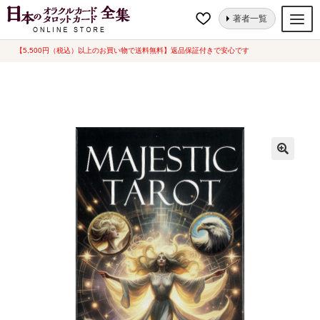
ナ
コ
ホーム
タロットカード
神秘的
Majestic Tarot（マジェスティックタロ
著者一覧
ビ
ン
ット）（2024年8月発売）
ゲ
テ
【5,500円（税込）以上のお買い物で送料無料】返品保証付きで安心です
オラクルカード
ー
ン
タロットカード
シ
ツ
ョ
へ
ルノルマンカード
ン
ス
へ
キ
トランプ
ス
ッ
セット
キ
プ
ッ
新品一覧
プ
中古一覧
希少品
書籍
カード関連グッズ