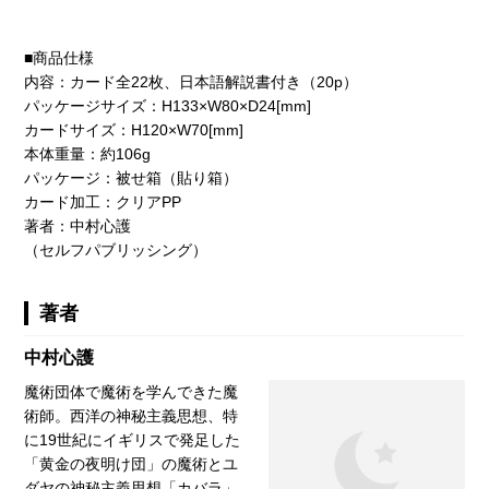
■商品仕様
内容：カード全22枚、日本語解説書付き（20p）
パッケージサイズ：H133×W80×D24[mm]
カードサイズ：H120×W70[mm]
本体重量：約106g
パッケージ：被せ箱（貼り箱）
カード加工：クリアPP
著者：中村心護
（セルフパブリッシング）
著者
中村心護
魔術団体で魔術を学んできた魔
術師。西洋の神秘主義思想、特
に19世紀にイギリスで発足した
「黄金の夜明け団」の魔術とユ
ダヤの神秘主義思想「カバラ」