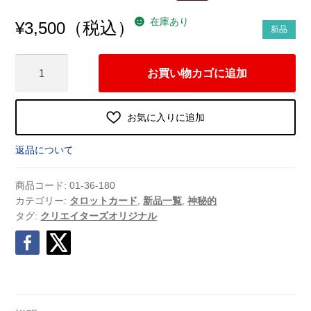
在庫あり
（税込）
¥
3,500
新品
Majestic
お買い物カゴに追加
Tarot（マ
ジ
ェ
お気に入りに追加
ス
テ
返品について
ィ
ッ
商品コード:
01-36-180
ク
カテゴリー:
タロットカード
,
新品一覧
,
神秘的
タグ:
クリエイターズオリジナル
タ
ロ
ッ
ト）
（2024
年