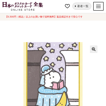
ナ
コ
ホーム
タロットカード
キュート・ポップ
もくもくちゃん タロット
著者一覧
ビ
ン
日本語解説書付き（中古-非常に良い）
ゲ
テ
【5,500円（税込）以上のお買い物で送料無料】返品保証付きで安心です
オラクルカード
ー
ン
タロットカード
シ
ツ
ョ
へ
ルノルマンカード
ン
ス
へ
キ
トランプ
ス
ッ
セット
キ
プ
ッ
新品一覧
プ
中古一覧
希少品
書籍
カード関連グッズ