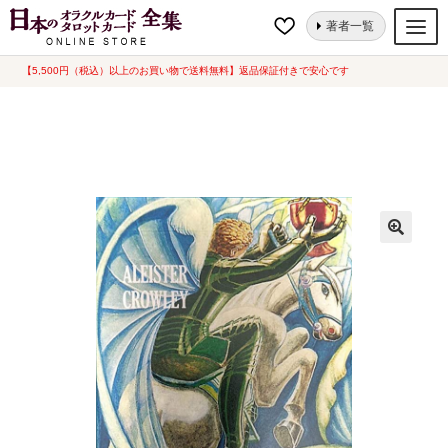
ナ
コ
ホーム
タロットカード
スタンダード
アレイスター クロウリー トー
著者一覧
ビ
ン
ト タロット ( デラックス) [ Aleister Crowley Thoth Tarot ( deluxe ) ] (中古-
良い）
ゲ
テ
【5,500円（税込）以上のお買い物で送料無料】返品保証付きで安心です
オラクルカード
ー
ン
タロットカード
シ
ツ
ョ
へ
ルノルマンカード
ン
ス
へ
キ
トランプ
ス
ッ
セット
キ
プ
ッ
新品一覧
プ
中古一覧
希少品
書籍
カード関連グッズ