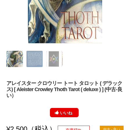
アレイスター クロウリー トート タロット ( デラック
ス) [ Aleister Crowley Thoth Tarot ( deluxe ) ] (中古-良
い）
いいね
（税込）
¥
2,500
中古 - 良い
在庫切れ