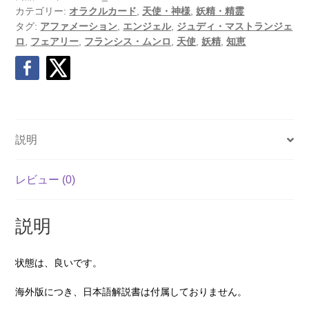
カテゴリー:
オラクルカード
,
天使・神様
,
妖精・精霊
タグ:
アファメーション
,
エンジェル
,
ジュディ・マストランジェ
ロ
,
フェアリー
,
フランシス・ムンロ
,
天使
,
妖精
,
知恵
説明
レビュー (0)
説明
状態は、良いです。
海外版につき、日本語解説書は付属しておりません。