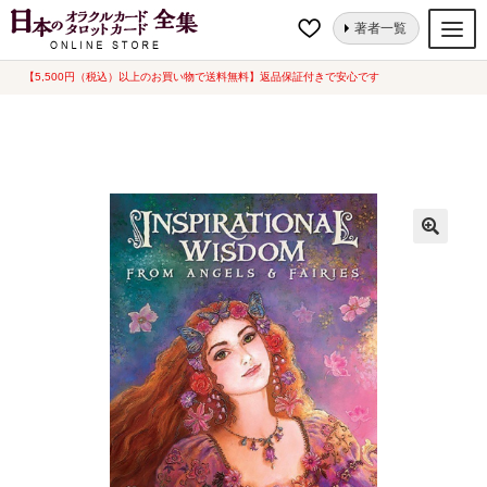
ナ
コ
ホーム
オラクルカード
天使・神様
インスピレーショナル ウィズダム
著者一覧
ビ
ン
[ Inspirational Wisdom from Angels & Fairies ] 英語版（中古-良い）
ゲ
テ
【5,500円（税込）以上のお買い物で送料無料】返品保証付きで安心です
オラクルカード
ー
ン
タロットカード
シ
ツ
ョ
へ
ルノルマンカード
ン
ス
へ
キ
トランプ
ス
ッ
セット
キ
プ
ッ
新品一覧
プ
中古一覧
希少品
書籍
カード関連グッズ