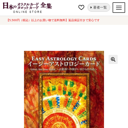
ナ
コ
ホーム
オラクルカード
星・宇宙
イージーアストロロジーカード 日本
著者一覧
ビ
ン
語解説書付き（中古-ほぼ新品）＊未開封品
ゲ
テ
【5,500円（税込）以上のお買い物で送料無料】返品保証付きで安心です
オラクルカード
ー
ン
タロットカード
シ
ツ
ョ
へ
ルノルマンカード
ン
ス
へ
キ
トランプ
ス
ッ
セット
キ
プ
ッ
新品一覧
プ
中古一覧
希少品
書籍
カード関連グッズ