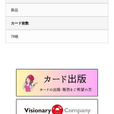
新品
カード枚数
78枚