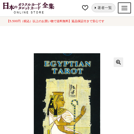
ナ
コ
ホーム
タロットカード
伝説・伝承
エジプシャンタロットカード（Lo
著者一覧
ビ
ン
Scarabeo）[ Egyptian Tarot ]
ゲ
テ
【5,500円（税込）以上のお買い物で送料無料】返品保証付きで安心です
オラクルカード
ー
ン
タロットカード
シ
ツ
ョ
へ
ルノルマンカード
ン
ス
へ
キ
トランプ
ス
ッ
セット
キ
プ
ッ
新品一覧
プ
中古一覧
希少品
書籍
カード関連グッズ