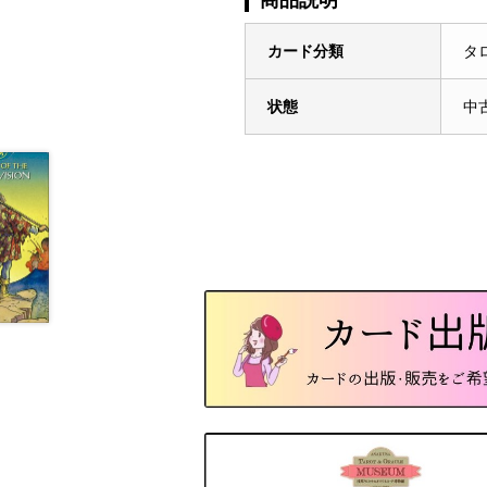
カード分類
タ
状態
中古