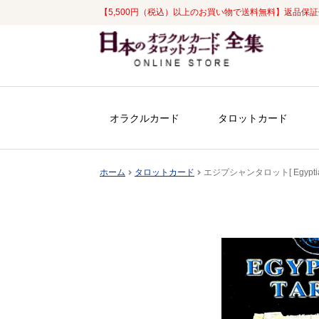
【5,500円（税込）以上のお買い物で送料無料】返品保
ナ
コ
ビ
ン
ゲ
テ
ー
ン
シ
ツ
オラクルカード
タロットカード
ョ
へ
ン
ス
へ
キ
ホーム
タロットカード
エジプシャンタロット[ Egyptia
ス
ッ
キ
プ
ッ
プ