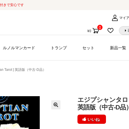
証付きで安心です
マイ
0
¥
0
個
の
商
ルノルマンカード
トランプ
セット
新品一覧
品
n Tarot ] 英語版（中古-D品）
エジプシャンタロット[ E
英語版（中古-D品
いいね