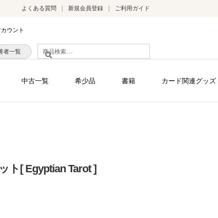
よくある質問
新規会員登録
ご利用ガイド
アカウント
検
著者一覧
索
対
中古一覧
希少品
書籍
カード関連グッズ
象:
gyptian Tarot ]
）