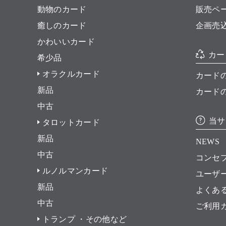
動物のカード
販売ペ
癒しのカード
企画売
かわいいカード
カー
希少品
オラクルカード
カード
新品
カード
中古
当サ
タロットカード
新品
NEWS
中古
コンセ
ルノルマンカード
ユーザ
新品
よくあ
中古
ご利用
トランプ ・その他など