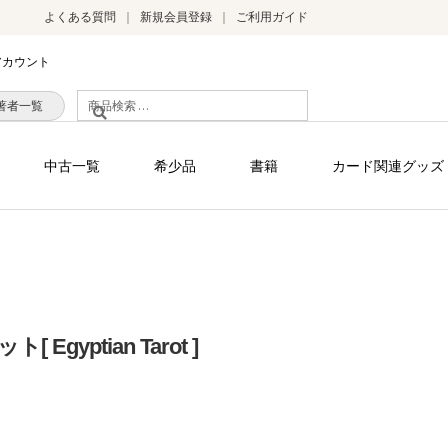
よくある質問
新規会員登録
ご利用ガイド
アカウント
検
著者一覧
索
対
中古一覧
希少品
書籍
カード関連グッズ
象:
gyptian Tarot ]