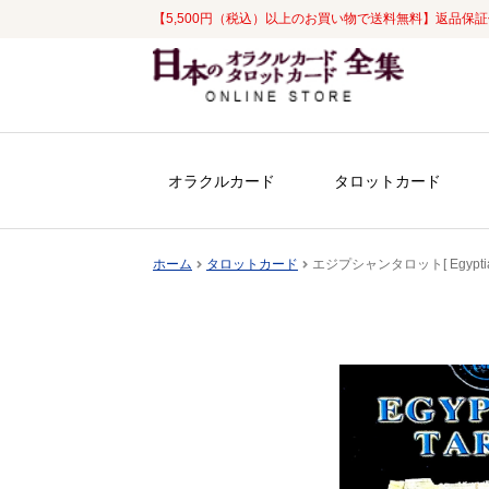
【5,500円（税込）以上のお買い物で送料無料】返品保
ナ
コ
ビ
ン
ゲ
テ
ー
ン
シ
ツ
オラクルカード
タロットカード
ョ
へ
ン
ス
へ
キ
ホーム
タロットカード
エジプシャンタロット[ Egyptian
ス
ッ
キ
プ
ッ
プ