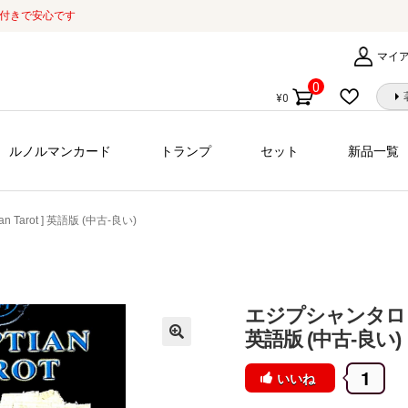
証付きで安心です
マイ
0
¥
0
個
の
商
ルノルマンカード
トランプ
セット
新品一覧
品
 Tarot ] 英語版 (中古-良い)
エジプシャンタロット[ E
英語版 (中古-良い)
1
いいね