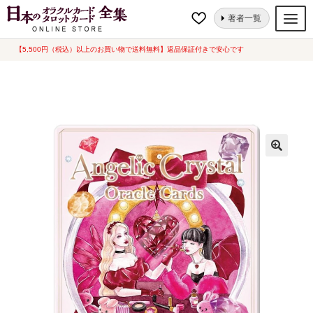
ナ
コ
ホーム
オラクルカード
地球・パワーストーン
エンジェリッククリス
著者一覧
ビ
ン
タルオラクルカード（中古-良い)
ゲ
テ
【5,500円（税込）以上のお買い物で送料無料】返品保証付きで安心です
オラクルカード
ー
ン
タロットカード
シ
ツ
ョ
へ
ルノルマンカード
ン
ス
へ
キ
トランプ
ス
ッ
セット
キ
プ
ッ
新品一覧
プ
中古一覧
希少品
書籍
カード関連グッズ