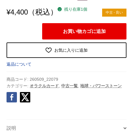
残り在庫1個
（税込）
¥
4,400
中古 - 良い
エ
お買い物カゴに追加
ン
ジ
ェ
お気に入りに追加
リ
ッ
返品について
ク
ク
商品コード:
260509_22079
リ
カテゴリー:
オラクルカード
,
中古一覧
,
地球・パワーストーン
ス
タ
ル
オ
ラ
説明
ク