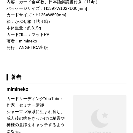
内容：カード全40枚、日本語解説書付き（114p）
パッケージサイズ：H139×W102×D30[mm]
カードサイズ：H126×W89[mm]
箱：かぶせ箱（貼り箱）
本体重量：約315g
カード加工：マットPP
著者：mimineko
発行：ANGELICA出版
著者
mimineko
カードリーディングYouTuber
作家 セミナー講師
シャーマン家系に生まれ育ち、
成人後の病をきっかけに精霊や
神様の意識をキャッチするよう
になる。