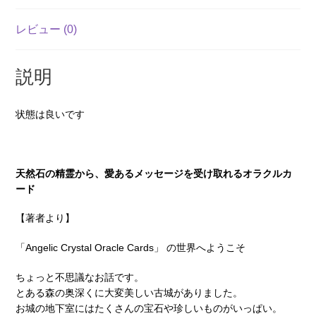
ル
カ
レビュー (0)
ー
ド
説明
（中
古-
状態は良いです
良
い)
個
天然石の精霊から、愛あるメッセージを受け取れるオラクルカ
ード
【著者より】
「Angelic Crystal Oracle Cards」 の世界へようこそ
ちょっと不思議なお話です。
とある森の奥深くに大変美しい古城がありました。
お城の地下室にはたくさんの宝石や珍しいものがいっぱい。