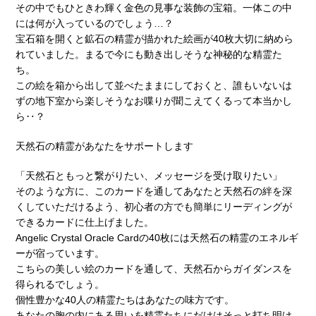
その中でもひときわ輝く金色の見事な装飾の宝箱。一体この中
には何が入っているのでしょう…？
宝石箱を開くと鉱石の精霊が描かれた絵画が40枚大切に納めら
れていました。まるで今にも動き出しそうな神秘的な精霊た
ち。
この絵を箱から出して並べたままにしておくと、誰もいないは
ずの地下室から楽しそうなお喋りが聞こえてくるって本当かし
ら‥？
天然石の精霊があなたをサポートします
「天然石ともっと繋がりたい、メッセージを受け取りたい」
そのような方に、このカードを通してあなたと天然石の絆を深
くしていただけるよう、初心者の方でも簡単にリーディングが
できるカードに仕上げました。
Angelic Crystal Oracle Cardの40枚には天然石の精霊のエネルギ
ーが宿っています。
こちらの美しい絵のカードを通して、天然石からガイダンスを
得られるでしょう。
個性豊かな40人の精霊たちはあなたの味方です。
あなたの胸の内にある思いを精霊たちにだけはそっと打ち明け