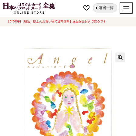
ナ
コ
ホーム
オラクルカード
天使・神様
エンジェル・カード（中古-良い）
著者一覧
ビ
ン
ゲ
テ
【5,500円（税込）以上のお買い物で送料無料】返品保証付きで安心です
オラクルカード
ー
ン
タロットカード
シ
ツ
ョ
へ
ルノルマンカード
ン
ス
へ
キ
トランプ
ス
ッ
セット
キ
プ
ッ
新品一覧
プ
中古一覧
希少品
書籍
カード関連グッズ