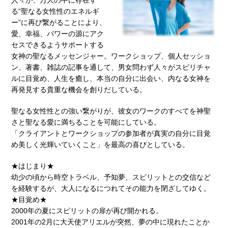
人々が、万人の中に存在す
る“聖なる女性性のエネルギ
ー”に再び繋がることにより、
愛、幸福、パワーの源にアク
セスできるようサポートする
女神の聖なるメッセンジャー。ワークショップ、個人セッショ
ン、著書、雑誌の記事を通して、男女問わず人々がスピリチャ
ルに目覚め、人生を癒し、本当の自分に出会い、内なる女神を
再発見する貴重な機会を創りだしている。
聖なる女性性との強い繋がりが、彼女のワークのすべてを神聖
さと聖なる愛に満ちることを可能にしている。
「クライアントとワークショップの参加者が真実の自分に目覚
め美しく光輝いていくこと」を最高の喜びとしている。
★はじまり★
幼少の頃から時空トラベル、予知夢、スピリットとの交信など
を経験するが、大人になるにつれてその能力を閉ざしてゆく。
★目覚め★
2000年の夏にスピリットの扉が再び開かれる。
2001年の2月に大天使アリエルが突然、夢の中に現れたことか