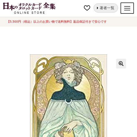
ナ
コ
ホーム
タロットカード
芸術的
エーテル ビジョン・イルミネーテッ
著者一覧
ビ
ン
ド・タロット[ Ethereal Visions Illuminated Tarot ] 海外版（中古-良い）
ゲ
テ
【5,500円（税込）以上のお買い物で送料無料】返品保証付きで安心です
オラクルカード
ー
ン
タロットカード
シ
ツ
ョ
へ
ルノルマンカード
ン
ス
へ
キ
トランプ
ス
ッ
セット
キ
プ
ッ
新品一覧
プ
中古一覧
希少品
書籍
カード関連グッズ