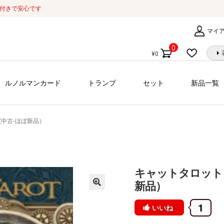
証付きで安心です
マイ
0
¥
0
個
の
商
ルノルマンカード
トランプ
セット
新品一覧
品
 ] (中古-ほぼ新品）
キャットタロット [ Ca
新品）
1
いいね