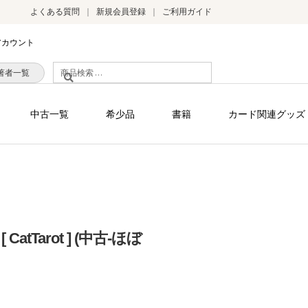
よくある質問
新規会員登録
ご利用ガイド
アカウント
検
著者一覧
索
対
中古一覧
希少品
書籍
カード関連グッズ
象:
tTarot ] (中古-ほぼ