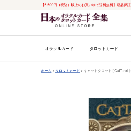
【5,500円（税込）以上のお買い物で送料無料】返品保
ナ
コ
ビ
ン
ゲ
テ
ー
ン
シ
ツ
オラクルカード
タロットカード
ョ
へ
ン
ス
へ
キ
ホーム
タロットカード
キャットタロット [ CatTarot
ス
ッ
キ
プ
ッ
プ