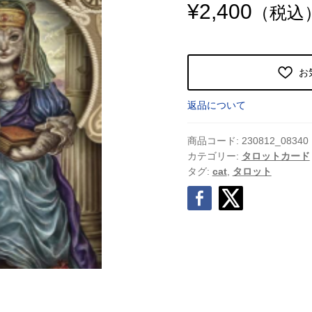
¥
2,400
（税込
お
返品について
商品コード:
230812_08340
カテゴリー:
タロットカード
タグ:
cat
,
タロット