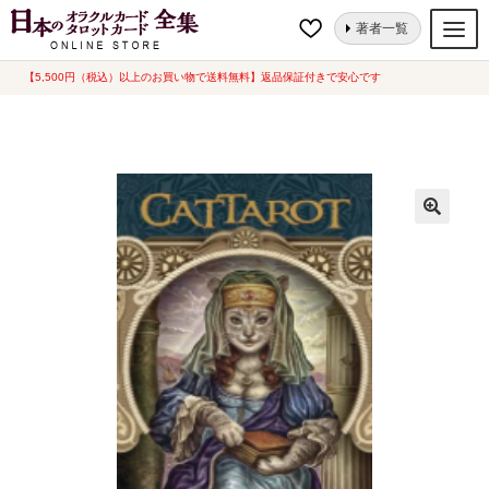
ナ
コ
ホーム
タロットカード
キャットタロット [ CatTarot ](中古-非常に良い)
著者一覧
ビ
ン
ゲ
テ
【5,500円（税込）以上のお買い物で送料無料】返品保証付きで安心です
オラクルカード
ー
ン
タロットカード
シ
ツ
ョ
へ
ルノルマンカード
ン
ス
へ
キ
トランプ
ス
ッ
セット
キ
プ
ッ
新品一覧
プ
中古一覧
希少品
書籍
カード関連グッズ