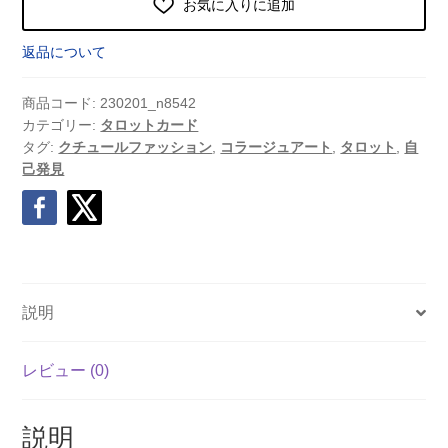
お気に入りに追加
返品について
商品コード:
230201_n8542
カテゴリー:
タロットカード
タグ:
クチュールファッション
,
コラージュアート
,
タロット
,
自
己発見
説明
レビュー (0)
説明