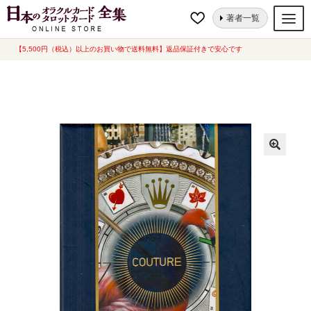
ナ
コ
ホーム
タロットカード
クチュールタロット[ COUTURE TAROT ] 海外
著者一覧
ビ
ン
版（中古-良い）
ゲ
テ
【5,500円（税込）以上のお買い物で送料無料】返品保証付きで安心です
オラクルカード
ー
ン
タロットカード
シ
ツ
ョ
へ
ルノルマンカード
ン
ス
へ
キ
トランプ
ス
ッ
セット
キ
プ
ッ
新品一覧
プ
中古一覧
希少品
書籍
カード関連グッズ