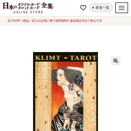
ナ
コ
ホーム
タロットカード
芸術的
クリムト タロット [ Klimt Tarot ] 海外
著者一覧
ビ
ン
版 (中古-ほぼ新品) ＊未開封品
ゲ
テ
【5,500円（税込）以上のお買い物で送料無料】返品保証付きで安心です
オラクルカード
ー
ン
タロットカード
シ
ツ
ョ
へ
ルノルマンカード
ン
ス
へ
キ
トランプ
ス
ッ
セット
キ
プ
ッ
新品一覧
プ
中古一覧
希少品
書籍
カード関連グッズ