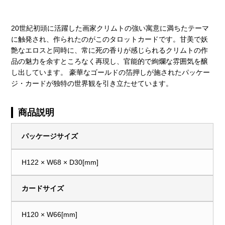
20世紀初頭に活躍した画家クリムトの強い寓意に満ちたテーマ
に触発され、作られたのがこのタロットカードです。甘美で妖
艶なエロスと同時に、常に死の香りが感じられるクリムトの作
品の魅力を余すところなく再現し、官能的で絢爛な雰囲気を醸
し出しています。 豪華なゴールドの箔押しが施されたパッケー
ジ・カードが独特の世界観を引き立たせています。
商品説明
パッケージサイズ
H122 × W68 × D30[mm]
カードサイズ
H120 × W66[mm]