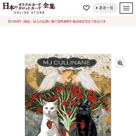
ナ
コ
ホーム
タロットカード
動物・植物
グリマルキンズ キュリアス キャ
著者一覧
ビ
ン
ッツ タロット [ Grimalkin’s Durious Cats Tarot ] 海外版 (中古-可）
ゲ
テ
【5,500円（税込）以上のお買い物で送料無料】返品保証付きで安心です
オラクルカード
ー
ン
タロットカード
シ
ツ
ョ
へ
ルノルマンカード
ン
ス
へ
キ
トランプ
ス
ッ
セット
キ
プ
ッ
新品一覧
プ
中古一覧
希少品
書籍
カード関連グッズ