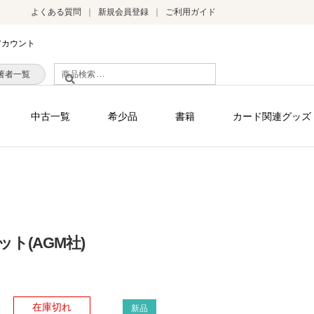
よくある質問
新規会員登録
ご利用ガイド
アカウント
検
著者一覧
索
対
中古一覧
希少品
書籍
カード関連グッズ
象:
ト(AGM社)
）
在庫切れ
新品