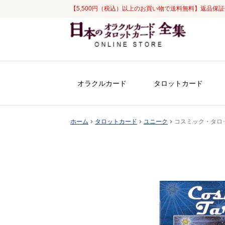
【5,500円（税込）以上のお買い物で送料無料】返品保
ナ
コ
ビ
ン
ゲ
テ
ー
ン
シ
ツ
オラクルカード
タロットカード
ョ
へ
ン
ス
へ
キ
ホーム
タロットカード
ユニーク
コスミック・タロッ
ス
ッ
キ
プ
ッ
プ