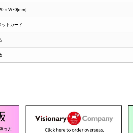
20 × W70[mm]
ロットカード
品
枚