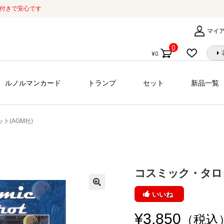
証付きで安心です
マイ
0
¥
0
個
の
商
ルノルマンカード
トランプ
セット
新品一覧
品
ト(AGM社)
コスミック・タロッ
いいね
¥
3,850
（税込