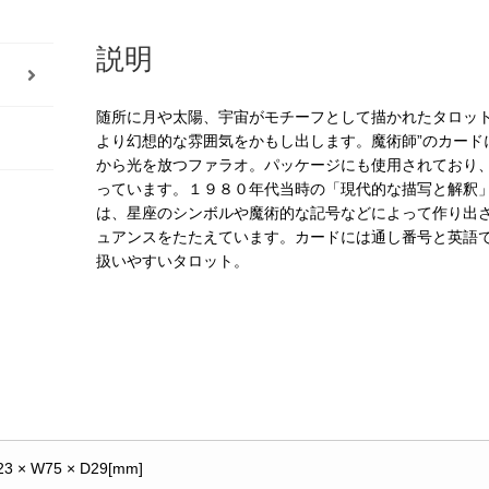
説明
随所に月や太陽、宇宙がモチーフとして描かれたタロッ
より幻想的な雰囲気をかもし出します。魔術師”のカード
から光を放つファラオ。パッケージにも使用されており
っています。１９８０年代当時の「現代的な描写と解釈
は、星座のシンボルや魔術的な記号などによって作り出
ュアンスをたたえています。カードには通し番号と英語
扱いやすいタロット。
23 × W75 × D29[mm]