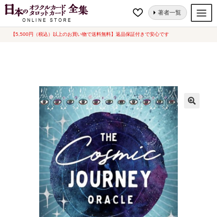
ナ
コ
ホーム
オラクルカード
星・宇宙
コスミック ジャーニー オラクル [
著者一覧
ビ
ン
The Cosmic Journey Oracle ] 英語版（中古-良い）
ゲ
テ
【5,500円（税込）以上のお買い物で送料無料】返品保証付きで安心です
オラクルカード
ー
ン
タロットカード
シ
ツ
ョ
へ
ルノルマンカード
ン
ス
へ
キ
トランプ
ス
ッ
セット
キ
プ
ッ
新品一覧
プ
中古一覧
希少品
書籍
カード関連グッズ