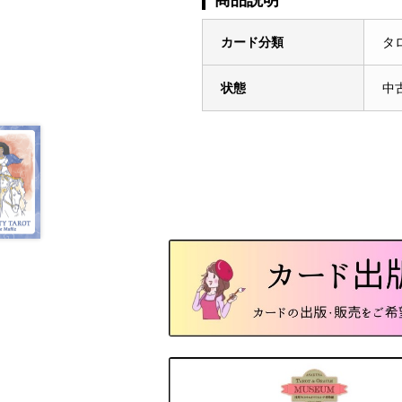
カード分類
タ
状態
中古