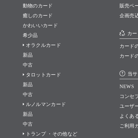
動物のカード
販売ペ
癒しのカード
企画売
かわいいカード
カー
希少品
オラクルカード
カード
新品
カード
中古
当サ
タロットカード
新品
NEWS
中古
コンセ
ルノルマンカード
ユーザ
新品
よくあ
中古
ご利用
トランプ ・その他など