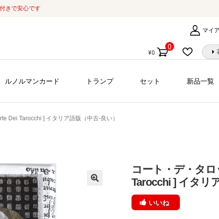
証付きで安心です
マイ
0
¥
0
個
の
商
ルノルマンカード
トランプ
セット
新品一覧
品
e Dei Tarocchi ] イタリア語版（中古-良い）
コート・デ・タロット [
Tarocchi ] 
いいね