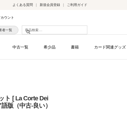
よくある質問
新規会員登録
ご利用ガイド
アカウント
検
著者一覧
索
対
中古一覧
希少品
書籍
カード関連グッズ
象:
 La Corte Dei
イタリア語版（中古-良い）