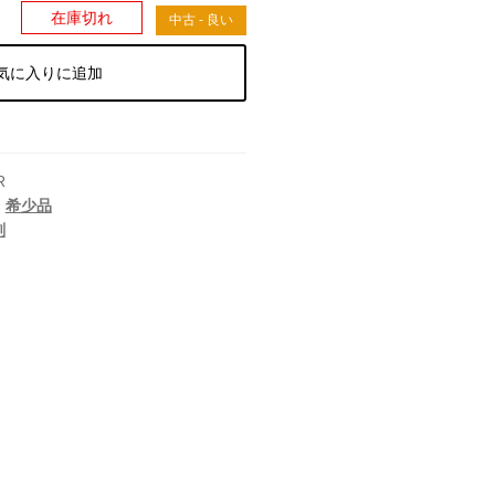
）
在庫切れ
中古 - 良い
気に入りに追加
R
,
希少品
刻