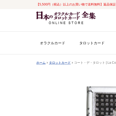
【5,500円（税込）以上のお買い物で送料無料】返品保
ナ
コ
ビ
ン
ゲ
テ
ー
ン
シ
ツ
オラクルカード
タロットカード
ョ
へ
ン
ス
へ
キ
ホーム
タロットカード
コート・デ・タロット [ La Cort
ス
ッ
キ
プ
ッ
プ