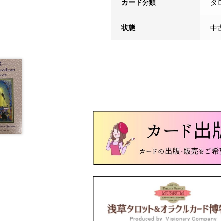
カード分類
タ
状態
中古