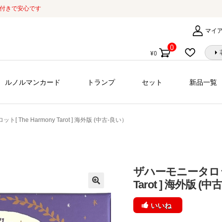
証付きで安心です
マイ
0
¥
0
個
の
商
ルノルマンカード
トランプ
セット
新品一覧
品
 The Harmony Tarot ] 海外版 (中古-良い）
ザハーモニータロット[
Tarot ] 海外版 (
いいね