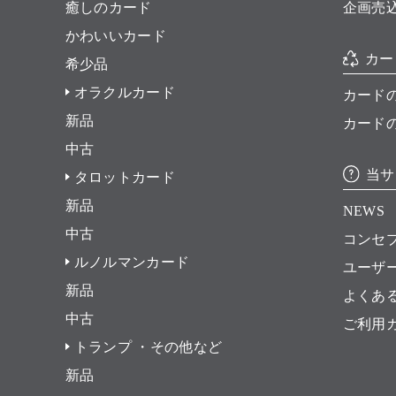
癒しのカード
企画売
かわいいカード
カー
希少品
オラクルカード
カード
新品
カード
中古
当サ
タロットカード
新品
NEWS
中古
コンセ
ルノルマンカード
ユーザ
新品
よくあ
中古
ご利用
トランプ ・その他など
新品