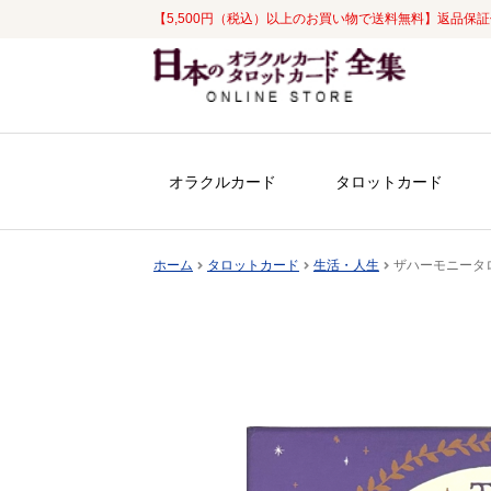
【5,500円（税込）以上のお買い物で送料無料】返品保
ナ
コ
ビ
ン
ゲ
テ
ー
ン
シ
ツ
オラクルカード
タロットカード
ョ
へ
ン
ス
へ
キ
ホーム
タロットカード
生活・人生
ザハーモニータロット[
ス
ッ
キ
プ
ッ
プ