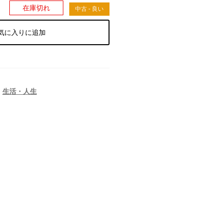
）
在庫切れ
中古 - 良い
気に入りに追加
,
生活・人生