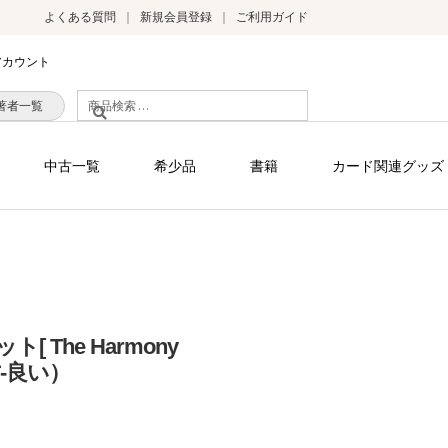
よくある質問
新規会員登録
ご利用ガイド
アカウント
検
著者一覧
索
対
中古一覧
希少品
書籍
カード関連グッズ
象:
 The Harmony
中古-良い）