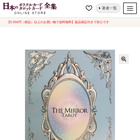
ナ
コ
ホーム
タロットカード
ザ・ミラータロット（中古-可）
著者一覧
ビ
ン
ゲ
テ
【5,500円（税込）以上のお買い物で送料無料】返品保証付きで安心です
オラクルカード
ー
ン
タロットカード
シ
ツ
ョ
へ
ルノルマンカード
ン
ス
へ
キ
トランプ
ス
ッ
セット
キ
プ
ッ
新品一覧
プ
中古一覧
希少品
書籍
カード関連グッズ