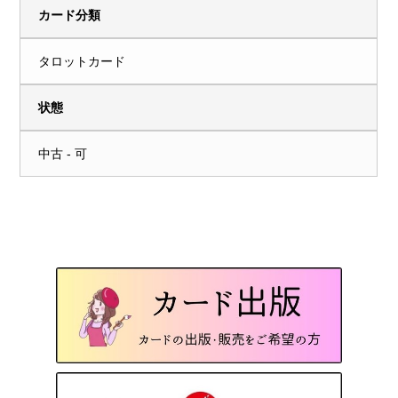
カード分類
タロットカード
状態
中古 - 可