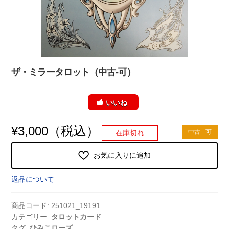
ザ・ミラータロット（中古-可）
いいね
（税込）
¥
3,000
中古 - 可
在庫切れ
お気に入りに追加
返品について
商品コード:
251021_19191
カテゴリー:
タロットカード
タグ:
ひみこローズ