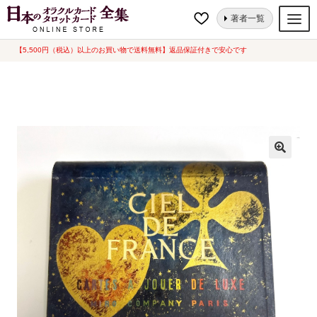
ナ
コ
ホーム
トランプ
トランプ
シエル・ド・フランス・トランプ [ Cartes
著者一覧
ビ
ン
De Jeu Ciel De France ] 海外版 ( 中古-ｳﾞｨﾝﾃｰｼﾞ) 1950年代
ゲ
テ
【5,500円（税込）以上のお買い物で送料無料】返品保証付きで安心です
オラクルカード
ー
ン
タロットカード
シ
ツ
ョ
へ
ルノルマンカード
ン
ス
へ
キ
トランプ
ス
ッ
セット
キ
プ
ッ
新品一覧
プ
中古一覧
希少品
書籍
カード関連グッズ