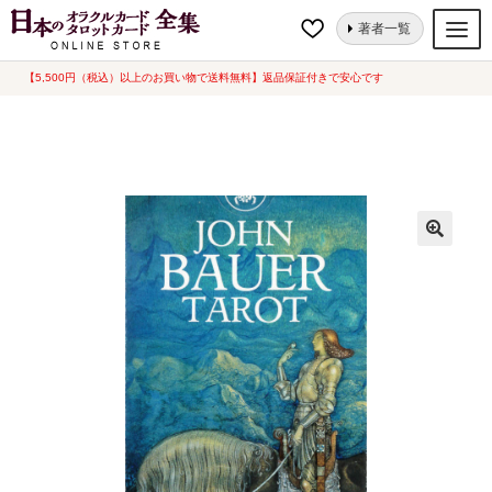
ナ
コ
ホーム
タロットカード
芸術的
ジョン・バウアータロット（Lo
著者一覧
ビ
ン
Scarabeo）[ John Bauer Tarot ] （中古-良い）
ゲ
テ
【5,500円（税込）以上のお買い物で送料無料】返品保証付きで安心です
オラクルカード
ー
ン
タロットカード
シ
ツ
ョ
へ
ルノルマンカード
ン
ス
へ
キ
トランプ
ス
ッ
セット
キ
プ
ッ
新品一覧
プ
中古一覧
希少品
書籍
カード関連グッズ