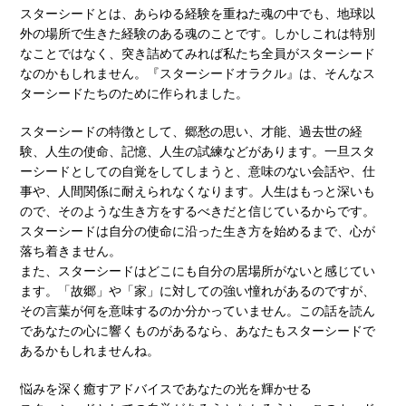
スターシードとは、あらゆる経験を重ねた魂の中でも、地球以
外の場所で生きた経験のある魂のことです。しかしこれは特別
なことではなく、突き詰めてみれば私たち全員がスターシード
なのかもしれません。『スターシードオラクル』は、そんなス
ターシードたちのために作られました。
スターシードの特徴として、郷愁の思い、才能、過去世の経
験、人生の使命、記憶、人生の試練などがあります。一旦スタ
ーシードとしての自覚をしてしまうと、意味のない会話や、仕
事や、人間関係に耐えられなくなります。人生はもっと深いも
ので、そのような生き方をするべきだと信じているからです。
スターシードは自分の使命に沿った生き方を始めるまで、心が
落ち着きません。
また、スターシードはどこにも自分の居場所がないと感じてい
ます。「故郷」や「家」に対しての強い憧れがあるのですが、
その言葉が何を意味するのか分かっていません。この話を読ん
であなたの心に響くものがあるなら、あなたもスターシードで
あるかもしれませんね。
悩みを深く癒すアドバイスであなたの光を輝かせる