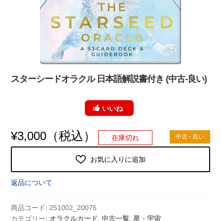
スターシードオラクル 日本語解説書付き (中古-良い)
いいね
（税込）
¥
3,000
中古 - 良い
在庫切れ
お気に入りに追加
返品について
商品コード:
251002_20076
カテゴリー:
オラクルカード
,
中古一覧
,
星・宇宙