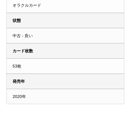
オラクルカード
状態
中古 - 良い
カード枚数
53枚
発売年
2020年