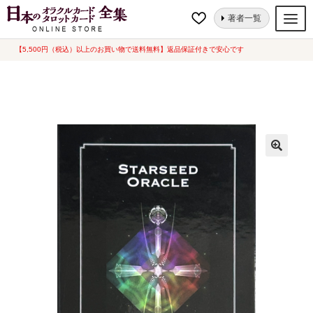
ナ
コ
ホーム
オラクルカード
星・宇宙
スターシードオラクル [ Starseed
著者一覧
ビ
ン
Oracle ] 海外版 （中古-D品）
ゲ
テ
【5,500円（税込）以上のお買い物で送料無料】返品保証付きで安心です
オラクルカード
ー
ン
タロットカード
シ
ツ
ョ
へ
ルノルマンカード
ン
ス
へ
キ
トランプ
ス
ッ
セット
キ
プ
ッ
新品一覧
プ
中古一覧
希少品
書籍
カード関連グッズ