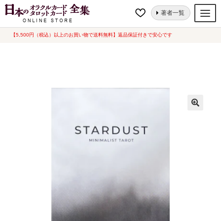
ナ
コ
ホーム
タロットカード
スターダストタロット[ STARDUST TAROT ] 海
著者一覧
ビ
ン
外版（中古-可）
ゲ
テ
【5,500円（税込）以上のお買い物で送料無料】返品保証付きで安心です
オラクルカード
ー
ン
タロットカード
シ
ツ
ョ
へ
ルノルマンカード
ン
ス
へ
キ
トランプ
ス
ッ
セット
キ
プ
ッ
新品一覧
プ
中古一覧
希少品
書籍
カード関連グッズ