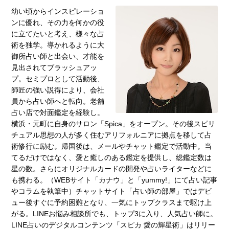
幼い頃からインスピレーショ
ンに優れ、その力を何かの役
に立てたいと考え、様々な占
術を独学。導かれるように大
御所占い師と出会い、才能を
見出されてブラッシュアッ
プ。セミプロとして活動後、
師匠の強い説得により、会社
員から占い師へと転向。老舗
占い店で対面鑑定を経験し。
横浜・元町に自身のサロン「Spica」をオープン。その後スピリ
チュアル思想の人が多く住むアリフォルニアに拠点を移して占
術修行に励む。帰国後は、メールやチャット鑑定で活動中。当
てるだけではなく、愛と癒しのある鑑定を提供し、総鑑定数は
星の数。さらにオリジナルカードの開発や占いライターなどに
も携わる。（WEBサイト「カナウ」と「yummy!」にて占い記事
やコラムを執筆中）チャットサイト「占い師の部屋」ではデビ
ュー後すぐに予約困難となり、一気にトップクラスまで駆け上
がる。LINEお悩み相談所でも、トップ3に入り、人気占い師に。
LINE占いのデジタルコンテンツ「スピカ 愛の輝星術」はリリー