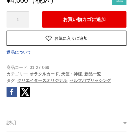
¥
4,000
新品
ス
お買い物カゴに追加
ピ
カ
ー
お気に入りに追加
ド
個
返品について
商品コード:
01-27-069
カテゴリー:
オラクルカード
,
天使・神様
,
新品一覧
タグ:
クリエイターズオリジナル
,
セルフパブリッシング
説明