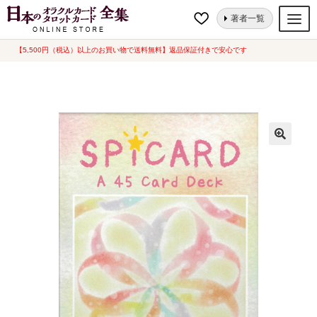
ナ
コ
ホーム
オラクルカード
天使・神様
スピカード
著者一覧
ビ
ン
ゲ
テ
【5,500円（税込）以上のお買い物で送料無料】返品保証付きで安心です
オラクルカード
ー
ン
タロットカード
シ
ツ
ョ
へ
ルノルマンカード
ン
ス
へ
キ
トランプ
ス
ッ
セット
キ
プ
ッ
新品一覧
プ
中古一覧
希少品
書籍
カード関連グッズ