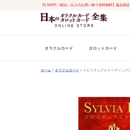
【5,500円（税込）以上のお買い物で送料無料】返品保
ナ
コ
ビ
ン
ゲ
テ
ー
ン
シ
ツ
オラクルカード
タロットカード
ョ
へ
ン
ス
へ
キ
ホーム
オラクルカード
スピリチュアルリーディングカ
ス
ッ
キ
プ
ッ
プ