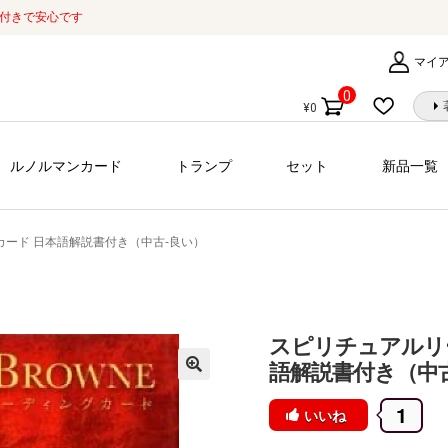
証付きで安心です
マイ
0
¥
0
個
の
商
ルノルマンカード
トランプ
セット
新品一覧
品
ード 日本語解説書付き（中古-良い）
スピリチュアルリ
語解説書付き（中
1
いいね