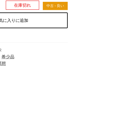
）
在庫切れ
中古 - 良い
気に入りに追加
R
,
希少品
瞑想