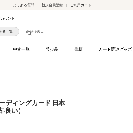
よくある質問
新規会員登録
ご利用ガイド
アカウント
検
著者一覧
索
対
中古一覧
希少品
書籍
カード関連グッズ
象:
ーディングカード 日本
古-良い）