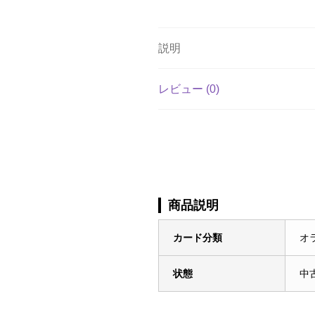
説明
レビュー (0)
商品説明
カード分類
オ
状態
中古