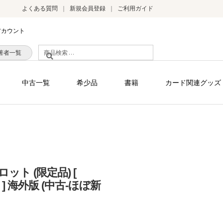
よくある質問
新規会員登録
ご利用ガイド
アカウント
検
著者一覧
索
対
中古一覧
希少品
書籍
カード関連グッズ
象:
ト (限定品) [
ino ] 海外版 (中古-ほぼ新