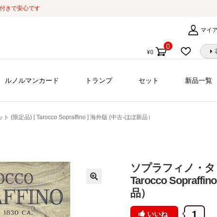
証付きで安心です
マイ
0
¥
0
個
の
商
ルノルマンカード
トランプ
セット
新品一覧
品
定品) [ Tarocco Sopraffino ] 海外版 (中古-ほぼ新品）
ソプラフィノ・タロッ
Tarocco Sopraff
品）
1
いいね