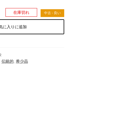
）
在庫切れ
中古 - 良い
気に入りに追加
R
,
伝統的
,
希少品