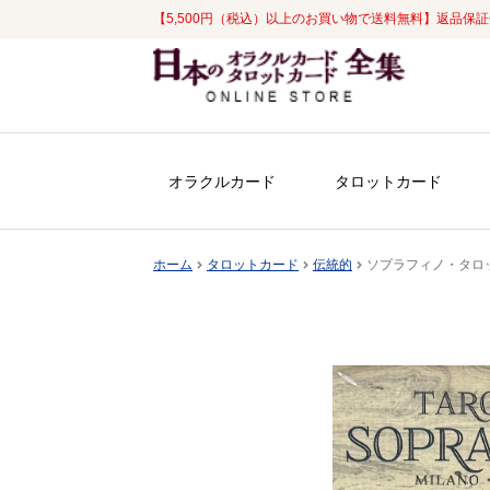
【5,500円（税込）以上のお買い物で送料無料】返品保
ナ
コ
ビ
ン
ゲ
テ
ー
ン
シ
ツ
オラクルカード
タロットカード
ョ
へ
ン
ス
へ
キ
ホーム
タロットカード
伝統的
ソプラフィノ・タロット (限
ス
ッ
キ
プ
ッ
プ