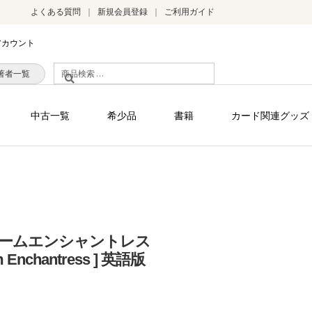
よくある質問
新規会員登録
ご利用ガイド
アカウント
検
著者一覧
索
対
中古一覧
希少品
書籍
カード関連グッズ
象:
ームエンシャントレス
eam Enchantress ] 英語版