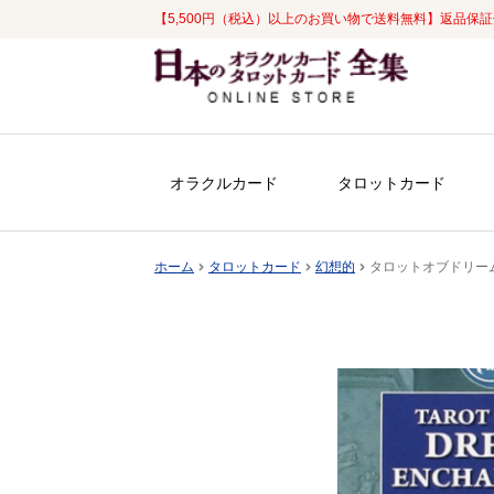
【5,500円（税込）以上のお買い物で送料無料】返品保
ナ
コ
ビ
ン
ゲ
テ
ー
ン
シ
ツ
オラクルカード
タロットカード
ョ
へ
ン
ス
へ
キ
ホーム
タロットカード
幻想的
タロットオブドリームエンシ
ス
ッ
キ
プ
ッ
プ