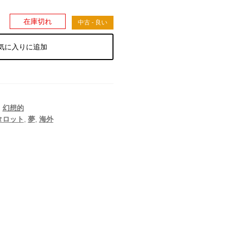
）
在庫切れ
中古 - 良い
気に入りに追加
,
幻想的
タロット
,
夢
,
海外