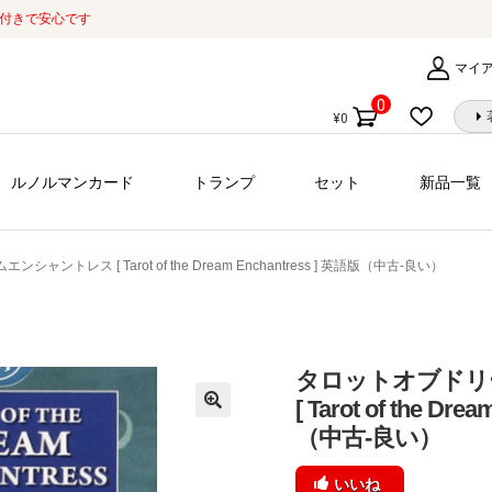
証付きで安心です
マイ
0
¥
0
個
の
商
ルノルマンカード
トランプ
セット
新品一覧
品
ャントレス [ Tarot of the Dream Enchantress ] 英語版（中古-良い）
タロットオブドリ
[ Tarot of the Dr
（中古-良い）
いいね