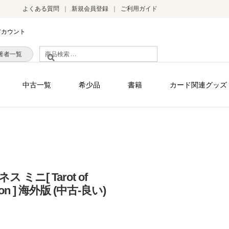
よくある質問
新規会員登録
ご利用ガイド
アカウント
検
著者一覧
索
対
中古一覧
希少品
書籍
カード関連グッズ
象:
ミニ[ Tarot of
ition ] 海外版 (中古-良い)