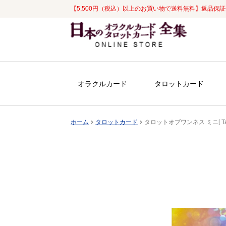
【5,500円（税込）以上のお買い物で送料無料】返品保
ナ
コ
ビ
ン
ゲ
テ
ー
ン
シ
ツ
オラクルカード
タロットカード
ョ
へ
ン
ス
へ
キ
ホーム
タロットカード
タロットオブワンネス ミニ[ Tarot o
ス
ッ
キ
プ
ッ
プ