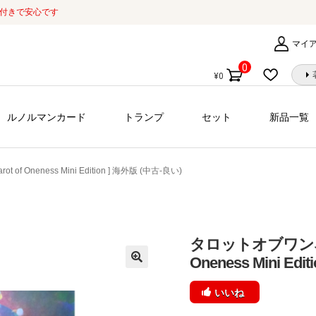
証付きで安心です
マイ
0
¥
0
個
の
商
ルノルマンカード
トランプ
セット
新品一覧
品
f Oneness Mini Edition ] 海外版 (中古-良い)
タロットオブワンネス 
Oneness Mini Ed
いいね