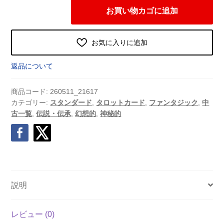
タ
お買い物カゴに追加
ロ
ッ
ト
お気に入りに追加
オ
ブ
返品について
マ
ー
商品コード:
260511_21617
メ
カテゴリー:
スタンダード
,
タロットカード
,
ファンタジック
,
中
古一覧
,
伝説・伝承
,
幻想的
,
神秘的
イ
ド
[
Tarot
of
MERMAIDS
説明
]
海
レビュー (0)
外