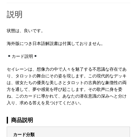
版
(中
説明
古-
良
状態は、良いです。
い）
個
海外版につき日本語解説書は付属しておりません。
カード説明
セイレーンは、想像力の中で人々を魅了する不思議な存在であ
り、タロットの舞台にその姿を現します。この現代的なデッキ
は、彼女たちの優美な美しさとタロットの古典的な象徴性の両
方を通して、夢や感覚を呼び起こします。その歌声に身を委
ね、このカードに導かれて、あなたの潜在意識の深みへと分け
入り、求める答えを見つけてください。
商品説明
カード分類