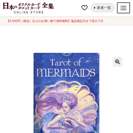
ナ
コ
ホーム
タロットカード
スタンダード
タロット オブ マーメイド [
著者一覧
ビ
ン
Tarot of MERMAIDS ] 海外版 (中古-良い）
ゲ
テ
【5,500円（税込）以上のお買い物で送料無料】返品保証付きで安心です
オラクルカード
ー
ン
タロットカード
シ
ツ
ョ
へ
ルノルマンカード
ン
ス
へ
キ
トランプ
ス
ッ
セット
キ
プ
ッ
新品一覧
プ
中古一覧
希少品
書籍
カード関連グッズ