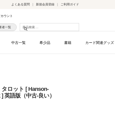
よくある質問
新規会員登録
ご利用ガイド
アカウント
検
著者一覧
索
対
中古一覧
希少品
書籍
カード関連グッズ
象:
ロット [ Hanson-
Deck ] 英語版（中古-良い）