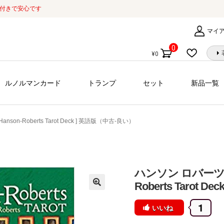
証付きで安心です
マイ
0
¥
0
個
の
商
ルノルマンカード
トランプ
セット
新品一覧
品
son-Roberts Tarot Deck ] 英語版（中古-良い）
ハンソン ロバーツ タ
Roberts Tarot 
1
いいね