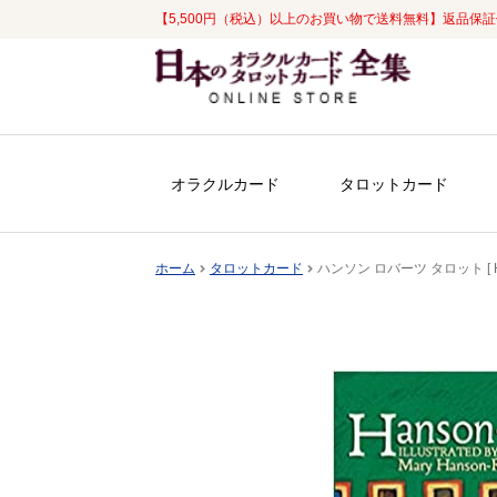
【5,500円（税込）以上のお買い物で送料無料】返品保
ナ
コ
ビ
ン
ゲ
テ
ー
ン
シ
ツ
オラクルカード
タロットカード
ョ
へ
ン
ス
へ
キ
ホーム
タロットカード
ハンソン ロバーツ タロット [ Han
ス
ッ
キ
プ
ッ
プ