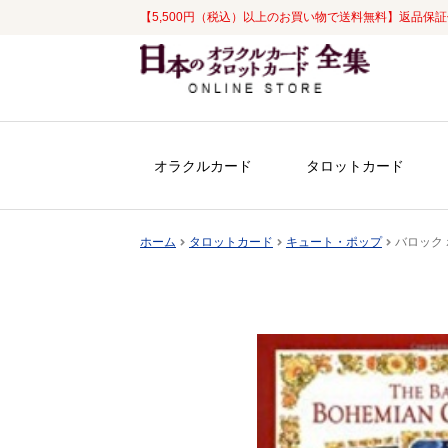
【5,500円（税込）以上のお買い物で送料無料】返品保
ナ
コ
ビ
ン
ゲ
テ
ー
ン
シ
ツ
オラクルカード
タロットカード
ョ
へ
ン
ス
へ
キ
ホーム
タロットカード
キュート・ポップ
バロック ボ
ス
ッ
キ
プ
ッ
プ