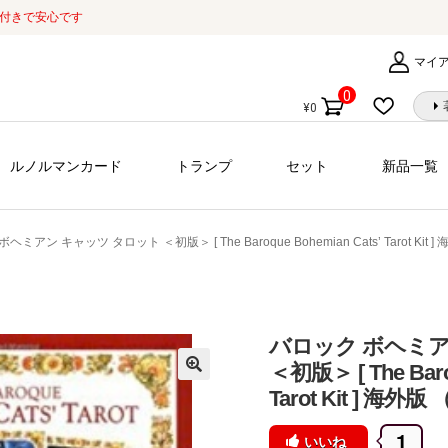
証付きで安心です
マイ
0
¥
0
個
の
商
ルノルマンカード
トランプ
セット
新品一覧
品
ヘミアン キャッツ タロット ＜初版＞ [ The Baroque Bohemian Cats’ Tarot Ki
バロック ボヘミア
＜初版＞ [ The Baro
Tarot Kit ] 
1
いいね