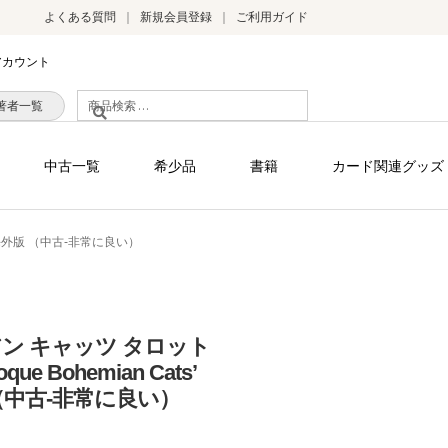
よくある質問
新規会員登録
ご利用ガイド
アカウント
検
著者一覧
索
対
中古一覧
希少品
書籍
カード関連グッズ
象:
t ] 海外版 （中古-非常に良い）
ン キャッツ タロット
que Bohemian Cats’
海外版 （中古-非常に良い）