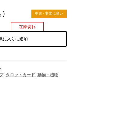
込）
中古 - 非常に良い
在庫切れ
気に入りに追加
R
プ
,
タロットカード
,
動物・植物