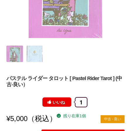
パステル ライダー タロット [ Pastel Rider Tarot
] (中
古-良い）
1
いいね
残り在庫1個
（税込）
¥
5,000
中古 - 良い