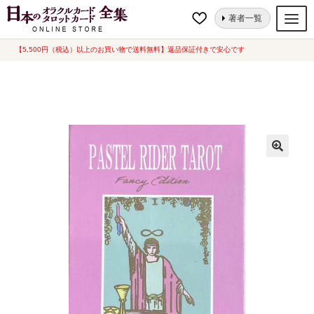
ナ
コ
ホーム
タロットカード
スタンダード
パステル ライダー タロット [
著者一覧
ビ
ン
Pastel Rider Tarot ] (中古-良い）
ゲ
テ
【5,500円（税込）以上のお買い物で送料無料】返品保証付きで安心です
オラクルカード
ー
ン
タロットカード
シ
ツ
ョ
へ
ルノルマンカード
ン
ス
へ
キ
トランプ
ス
ッ
セット
キ
プ
ッ
新品一覧
プ
中古一覧
希少品
書籍
カード関連グッズ