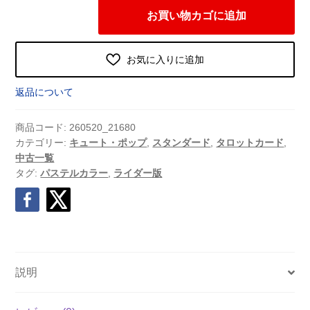
パ
お買い物カゴに追加
ス
テ
ル
お気に入りに追加
ラ
イ
返品について
ダ
ー
商品コード:
260520_21680
タ
カテゴリー:
キュート・ポップ
,
スタンダード
,
タロットカード
,
中古一覧
ロ
タグ:
パステルカラー
,
ライダー版
ッ
ト
[
Pastel
Rider
Tarot
説明
]
(中