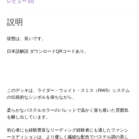
レビュー (0)
古-
良
い）
説明
個
状態は、良いです。
日本語解説 ダウンロードQRコードあり。
このデッキは、ライダー・ウェイト・スミス（RWS）システム
の伝統的なシンボルを保ちながら、
柔らかなパステルカラーのパレットで温かく落ち着いた雰囲気
を醸し出しています。
初心者にも経験豊富なリーディング経験者にも適したファンシ
ーエディションは、より優しく繊細な配色でパステル調の美し