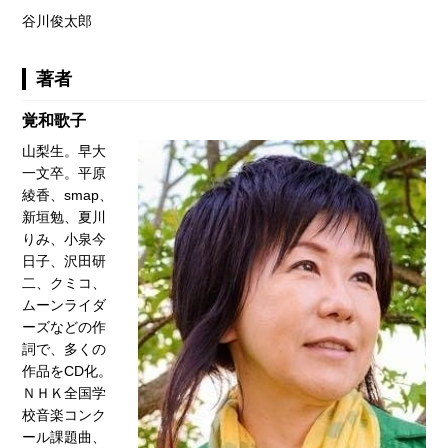
谷川俊太郎
著者
覚和歌子
山梨生。早大
一文卒。平原
綾香、smap、
新垣勉、夏川
りみ、小泉今
日子、沢田研
二、クミコ、
ムーンライダ
ーズなどの作
詞で、多くの
作品をCD化。
ＮＨＫ全国学
校音楽コンク
ール課題曲、