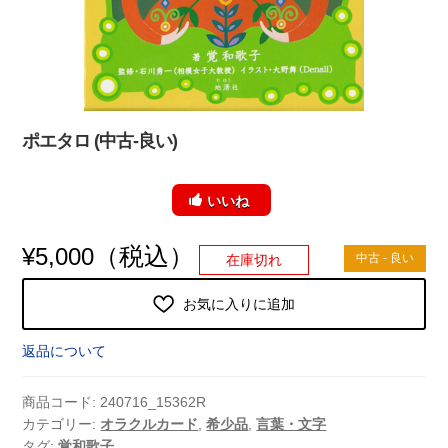
ポエタロ (中古-良い)
いいね
（税込）
¥
5,000
中古 - 良い
在庫切れ
お気に入りに追加
返品について
商品コード:
240716_15362R
カテゴリー:
オラクルカード
,
希少品
,
言葉・文字
タグ:
覚和歌子