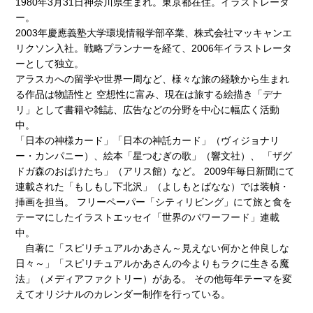
1980年3月31日神奈川県生まれ。東京都在住。イラストレータ
ー。
2003年慶應義塾大学環境情報学部卒業、株式会社マッキャンエ
リクソン入社。戦略プランナーを経て、2006年イラストレータ
ーとして独立。
アラスカへの留学や世界一周など、様々な旅の経験から生まれ
る作品は物語性と 空想性に富み、現在は旅する絵描き「デナ
リ」として書籍や雑誌、広告などの分野を中心に幅広く活動
中。
「日本の神様カード」「日本の神託カード」（ヴィジョナリ
ー・カンパニー）、絵本「星つむぎの歌」（響文社）、 「ザグ
ドガ森のおばけたち」（アリス館）など。 2009年毎日新聞にて
連載された「もしもし下北沢」（よしもとばなな）では装幀・
挿画を担当。 フリーペーパー「シティリビング」にて旅と食を
テーマにしたイラストエッセイ「世界のパワーフード」連載
中。
自著に「スピリチュアルかあさん～見えない何かと仲良しな
日々～」「スピリチュアルかあさんの今よりもラクに生きる魔
法」（メディアファクトリー）がある。 その他毎年テーマを変
えてオリジナルのカレンダー制作を行っている。