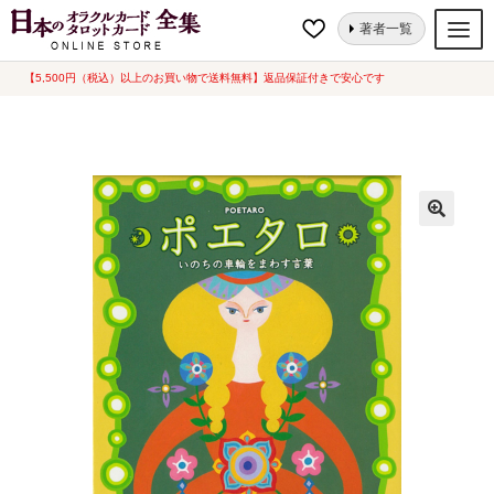
ナ
コ
ホーム
オラクルカード
言葉・文字
ポエタロ (中古-良い)
著者一覧
ビ
ン
ゲ
テ
【5,500円（税込）以上のお買い物で送料無料】返品保証付きで安心です
オラクルカード
ー
ン
タロットカード
シ
ツ
ョ
へ
ルノルマンカード
ン
ス
へ
キ
トランプ
ス
ッ
セット
キ
プ
ッ
新品一覧
プ
中古一覧
希少品
書籍
カード関連グッズ