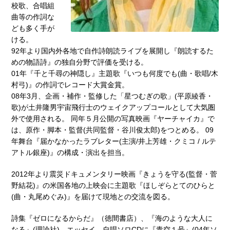
校歌、合唱組
曲等の作詞な
ども多く手が
ける。
92年より国内外各地で自作詩朗読ライブを展開し『朗読するた
めの物語詩』の独自分野で評価を受ける。
01年『千と千尋の神隠し』主題歌『いつも何度でも(曲・歌唱/木
村弓)』の作詞でレコード大賞金賞。
08年3月、企画・補作・監修した「星つむぎの歌」(平原綾香・
歌)が土井隆男宇宙飛行士のウェイクアップコールとして大気圏
外で使用される。 同年５月公開の写真映画『ヤーチャイカ』で
は、原作・脚本・監督(共同監督・谷川俊太郎)をつとめる。 09
年舞台『届かなかったラブレター(主演/井上芳雄・クミコ / ルテ
アトル銀座)』の構成・演出を担当。
2012年より震災ドキュメンタリー映画『きょうを守る(監督・菅
野結花)』の米国各地の上映会に主題歌『ほしぞらとてのひらと
(曲・丸尾めぐみ)』を届けて現地との交流を図る。
詩集『ゼロになるからだ』（徳間書店）、『海のような大人に
なる』(理論社)、エッセイ、自唱ソロCDに『青空１号』(04年ソ