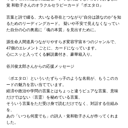
覚 和歌子さんのオラクルセラピーカード『ポエタロ』
言葉と詩で綴る、大いなる存在とつながり“自分は誰なのか”を知
るためのリーディングカード。 疑いや不安で見えなくなってい
た自分の心の奥底に「魂の本質」を見出すために。
源生命人間道具つながりやすらぎ変容宇宙８つのジャンルで、
47個のエレメントごとに、カードになっています。
心にスッと入ってくる解説書付き、豪華箱入り。
谷川俊太郎さんからの応援メッセージ
〈ポエタロ〉といういたずらっ子のような名前が、もうこのカ
ードの魅力を言い当てています。
経済や政治や学問の言葉とはちょっと違うピュアな言葉、意味
だけではない〈言霊〉を秘めている言葉、
そういう言葉をただ受け身で読むだけでなく、対話する仕組み
を、
あの「いつも何度でも」の詩人・覚和歌子さんが作ってくれま
した。