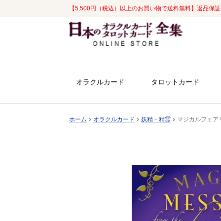
【5,500円（税込）以上のお買い物で送料無料】返品保
ナ
コ
ビ
ン
ゲ
テ
ー
ン
シ
ツ
オラクルカード
タロットカード
ョ
へ
ン
ス
へ
キ
ホーム
オラクルカード
妖精・精霊
マジカルフェア
ス
ッ
キ
プ
ッ
プ