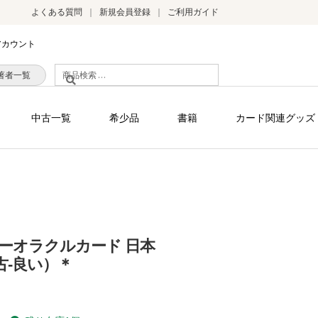
よくある質問
新規会員登録
ご利用ガイド
アカウント
検
著者一覧
索
対
中古一覧
希少品
書籍
カード関連グッズ
象:
ーオラクルカード 日本
古-良い）＊