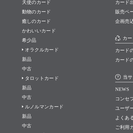
天使のカード
カード
動物のカード
販売ペ
癒しのカード
企画売
かわいいカード
カー
希少品
オラクルカード
カード
新品
カード
中古
当サ
タロットカード
新品
NEWS
中古
コンセ
ルノルマンカード
ユーザ
新品
よくあ
中古
ご利用