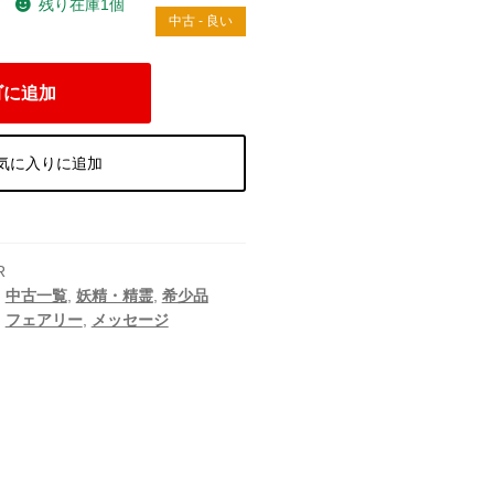
残り在庫1個
）
中古 - 良い
ゴに追加
気に入りに追加
R
,
中古一覧
,
妖精・精霊
,
希少品
,
フェアリー
,
メッセージ