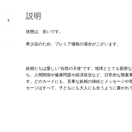
日
本
説明
語
解
状態は、良いです。
説
書
希少品のため、プレミア価格の場合がございます。
付
き
（中
妖精たちは愛しい”自然の天使”です。地球ととても親密
古-
ち、人間関係や健康問題や経済状況など、日常的な懸案
良
す。どのカードにも、見事な妖精の挿絵とメッセージや
い）
セージはすべて、子どもにも大人にも合うように書かれ
＊
個