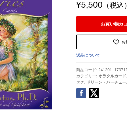
¥
5,500
（税込
マ
お買い物カ
ジ
カ
ル
お
フ
ェ
返品について
ア
リ
商品コード:
241201_17371
ー
カテゴリー:
オラクルカード
タグ:
ドリーン・バーチュー
オ
ラ
ク
ル
カ
ー
ド