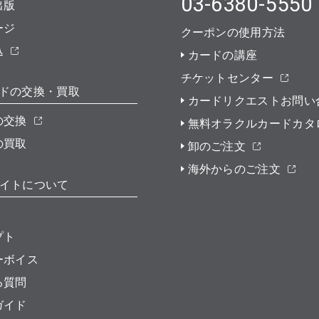
03-6380-5550
出版
ージ
クーポンの使用方法
込
カードの講座
チケットセンター
ドの交換・買取
カードリクエストお問い
の交換
無料オラクルカードカタ
の買取
卸のご注文
海外からのご注文
イトについて
プト
ーボイス
る質問
ガイド