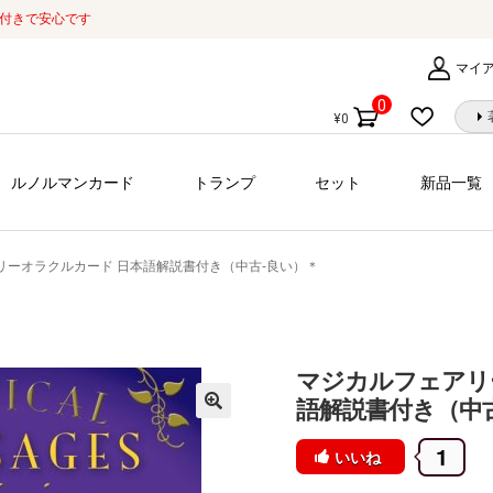
証付きで安心です
マイ
0
¥
0
個
の
商
ルノルマンカード
トランプ
セット
新品一覧
品
リーオラクルカード 日本語解説書付き（中古-良い）＊
マジカルフェアリ
語解説書付き（中
1
いいね