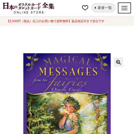
ナ
コ
ホーム
オラクルカード
妖精・精霊
マジカルフェアリーオラクルカー
著者一覧
ビ
ン
ド 日本語解説書付き（中古-良い）
ゲ
テ
【5,500円（税込）以上のお買い物で送料無料】返品保証付きで安心です
オラクルカード
ー
ン
タロットカード
シ
ツ
ョ
へ
ルノルマンカード
ン
ス
へ
キ
トランプ
ス
ッ
セット
キ
プ
ッ
新品一覧
プ
中古一覧
希少品
書籍
カード関連グッズ