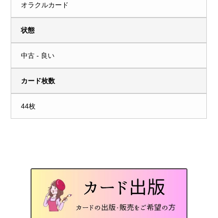
オラクルカード
状態
中古 - 良い
カード枚数
44枚