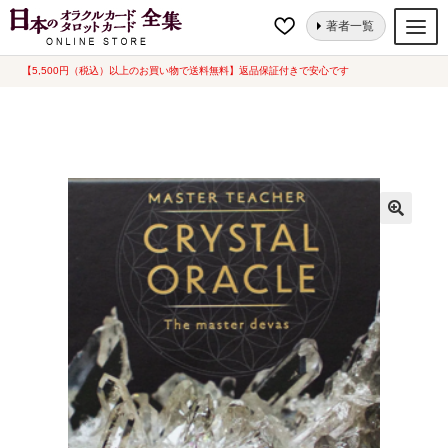
ナ
コ
ホーム
オラクルカード
地球・パワーストーン
マスターティーチャー
著者一覧
ビ
ン
クリスタルオラクル [ Master Teacher Crystal Oracle ] 英語版（中古-良い）
ゲ
テ
【5,500円（税込）以上のお買い物で送料無料】返品保証付きで安心です
オラクルカード
ー
ン
タロットカード
シ
ツ
ョ
へ
ルノルマンカード
ン
ス
へ
キ
トランプ
ス
ッ
セット
キ
プ
ッ
新品一覧
プ
中古一覧
希少品
書籍
カード関連グッズ