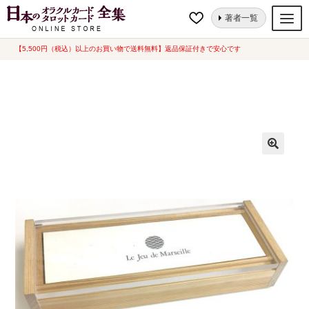
ナ
コ
ホーム
トランプ
トランプ
マルセイユ トランプ [ Le Jeu de Marseille
著者一覧
ビ
ン
] 海外版 (中古-良い)
ゲ
テ
【5,500円（税込）以上のお買い物で送料無料】返品保証付きで安心です
オラクルカード
ー
ン
タロットカード
シ
ツ
ョ
へ
ルノルマンカード
ン
ス
へ
キ
トランプ
ス
ッ
セット
キ
プ
ッ
新品一覧
プ
中古一覧
希少品
書籍
カード関連グッズ