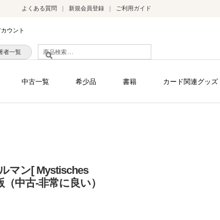
よくある質問
新規会員登録
ご利用ガイド
アカウント
検
著者一覧
索
対
中古一覧
希少品
書籍
カード関連グッズ
象:
[ Mystisches
 英語版（中古-非常に良い）