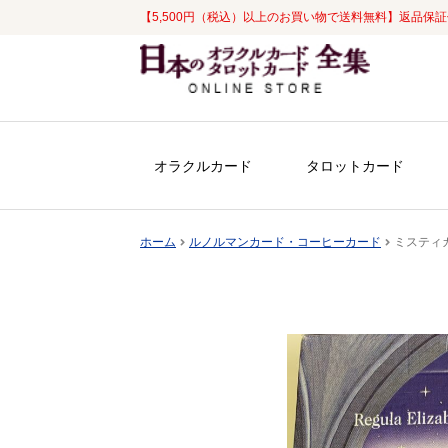
【5,500円（税込）以上のお買い物で送料無料】返品保
ナ
コ
ビ
ン
ゲ
テ
ー
ン
シ
ツ
オラクルカード
タロットカード
ョ
へ
ン
ス
へ
キ
ホーム
ルノルマンカード・コーヒーカード
ミスティカル
ス
ッ
キ
プ
ッ
プ