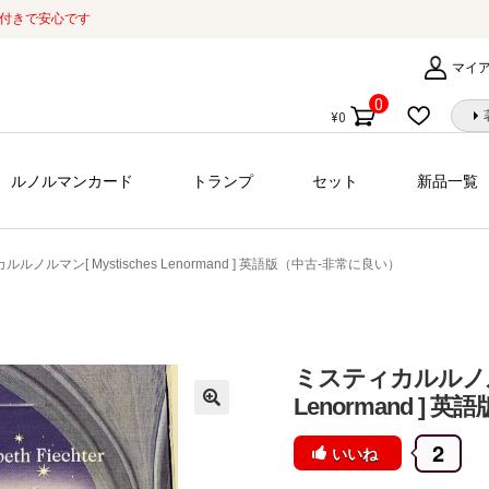
証付きで安心です
マイ
0
¥
0
個
の
商
ルノルマンカード
トランプ
セット
新品一覧
品
ルノルマン[ Mystisches Lenormand ] 英語版（中古-非常に良い）
ミスティカルルノルマン
Lenormand ]
2
いいね