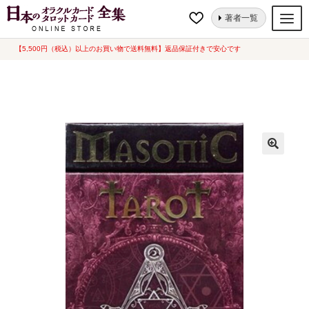
ナ
コ
ホーム
タロットカード
メイソニック タロット [ Masonic Tarot ] スペイ
著者一覧
ビ
ン
ン語版（中古-可）
ゲ
テ
【5,500円（税込）以上のお買い物で送料無料】返品保証付きで安心です
オラクルカード
ー
ン
タロットカード
シ
ツ
ョ
へ
ルノルマンカード
ン
ス
へ
キ
トランプ
ス
ッ
セット
キ
プ
ッ
新品一覧
プ
中古一覧
希少品
書籍
カード関連グッズ