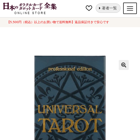
ナ
コ
ホーム
タロットカード
スタンダード
ユニバーサル タロット
著者一覧
ビ
ン
【Universal Tarot Professional Edition】海外版（中古-可）
ゲ
テ
【5,500円（税込）以上のお買い物で送料無料】返品保証付きで安心です
オラクルカード
ー
ン
タロットカード
シ
ツ
ョ
へ
ルノルマンカード
ン
ス
へ
キ
トランプ
ス
ッ
セット
キ
プ
ッ
新品一覧
プ
中古一覧
希少品
書籍
カード関連グッズ