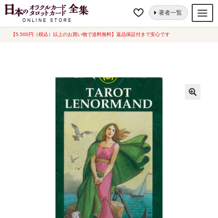
ナ
コ
ホーム
タロットカード
ユニーク
ルノルマン・タロット
著者一覧
ビ
ン
ゲ
テ
【5,500円（税込）以上のお買い物で送料無料】返品保証付きで安心です
オラクルカード
ー
ン
タロットカード
シ
ツ
ョ
へ
ルノルマンカード
ン
ス
へ
キ
トランプ
ス
ッ
セット
キ
プ
ッ
新品一覧
プ
中古一覧
希少品
書籍
カード関連グッズ