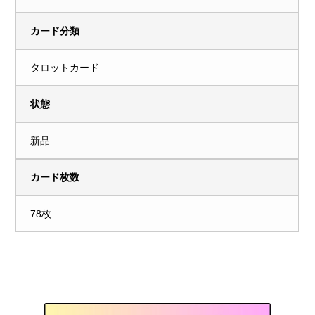
カード分類
タロットカード
状態
新品
カード枚数
78枚