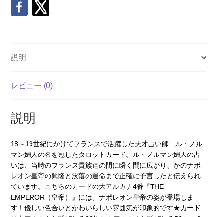
説明
レビュー (0)
説明
18～19世紀にかけてフランスで活躍した天才占い師、ル・ノル
マン婦人の名を冠したタロットカード。ル・ノルマン婦人の占
いは、当時のフランス貴族達の間に瞬く間に広がり、かのナポ
レオン皇帝の興隆と没落の運命まで正確に予言したと伝えられ
ています。こちらのカードの大アルカナ4番『THE
EMPEROR（皇帝）』には、ナポレオン皇帝の姿が登場しま
す！優しい色合いとかわいらしい雰囲気が印象的です★カード