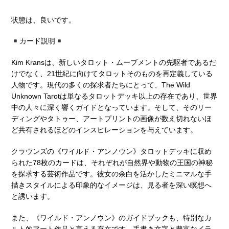
状態は、良いです。
カード説明
Kim Krans
は、新しいタロット・ムーブメントの先駆者であるだ
けでなく、21世紀に向けてタロットそのものを再定義している
人物です。現代の多くの探求者たちにとって、
The Wild
Unknown Tarot
は単なるタロットデッキ以上の存在であり、世界
中の人々に深く響くガイドとなっています。そして、そのリー
ディングやタトゥー、アートプリントの画像が数え切れないほ
ど共有されるほどのインスピレーションを与えています。
クラウンズの《ワイルド・アンノウン》タロットデッキに収め
られた78枚のカードは、それぞれが自然界や動物の王国の神秘
を探求する芸術作品です。彼女の余白を活かしたミニマルな手
描きスタイルによる印象的なイメージは、見る者を深い瞑想へ
と誘います。
また、《ワイルド・アンノウン》のガイドブックも、特別なカ
ルト的アート作品と言える存在です。手書き文字と豊富なイラ