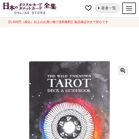
ナ
コ
ホーム
タロットカード
芸術的
ワイルドアンノウンタロット [ THE
著者一覧
ビ
ン
WILD UNKNOWN TAROT DECK & GUIDEBOOK ] 日本語解説書付き (中古-
良い)
ゲ
テ
【5,500円（税込）以上のお買い物で送料無料】返品保証付きで安心です
オラクルカード
ー
ン
タロットカード
シ
ツ
ョ
へ
ルノルマンカード
ン
ス
へ
キ
トランプ
ス
ッ
セット
キ
プ
ッ
新品一覧
プ
中古一覧
希少品
書籍
カード関連グッズ