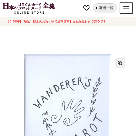
ナ
コ
ホーム
タロットカード
ワンダーズタロット[ Wanderer’s Tarot ] 海外版
著者一覧
ビ
ン
(中古-良い)
ゲ
テ
【5,500円（税込）以上のお買い物で送料無料】返品保証付きで安心です
オラクルカード
ー
ン
タロットカード
シ
ツ
ョ
へ
ルノルマンカード
ン
ス
へ
キ
トランプ
ス
ッ
セット
キ
プ
ッ
新品一覧
プ
中古一覧
希少品
書籍
カード関連グッズ