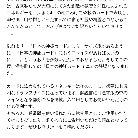
は、古来私たちが大切にしてきた創造の叡智と知性にあふれる
エネルギーを、大きく4つの柱にわけて53枚のカードで表現し、
湖や風、山や樹といったすべてに宿る神霊や精霊とつながるこ
とができるとして、おかげさまでご好評をいただいておりま
す。
以前より、『日本の神様カード』にミニサイズ版があるよう
に、『日本の神託カード』にもミニサイズがあれば良いの
に……。というお声を多数いただいておりました。そしてこの
度、満を辞しての『日本の神託カード ミニ』の登場となりまし
た。
カードに込められているエネルギーはそのままに、携帯にも便
利なトランプサイズになっています。解説書には通常版の中の
メインとなる部分のみを掲載。入門用としてお使いいただくの
にも便利です。
もちろん、通常版を使い慣れた方に携帯用としてご使用いただ
くのにもぴったり。多くの方にご愛用いただける商品となって
おります。ぜひお取り扱いをご検討ください。