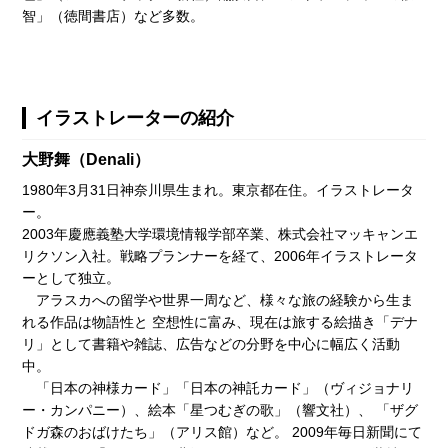
智」（徳間書店）など多数。
イラストレーターの紹介
大野舞（Denali）
1980年3月31日神奈川県生まれ。東京都在住。イラストレータ
ー。
2003年慶應義塾大学環境情報学部卒業、株式会社マッキャンエ
リクソン入社。戦略プランナーを経て、2006年イラストレータ
ーとして独立。
アラスカへの留学や世界一周など、様々な旅の経験から生ま
れる作品は物語性と 空想性に富み、現在は旅する絵描き「デナ
リ」として書籍や雑誌、広告などの分野を中心に幅広く活動
中。
「日本の神様カード」「日本の神託カード」（ヴィジョナリ
ー・カンパニー）、絵本「星つむぎの歌」（響文社）、 「ザグ
ドガ森のおばけたち」（アリス館）など。 2009年毎日新聞にて