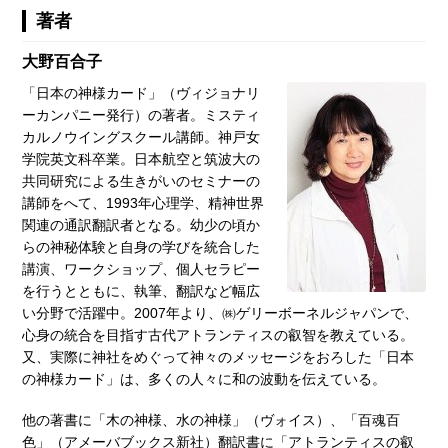
著者
大野百合子
「日本の神様カード」（ヴィジョナリ
ーカンパニー発行）の著者。ミスティ
カルノウイングスクール講師。神戸女
学院英文科卒業。日本航空と筑波大の
共同研究による生きがいのセミナーの
講師をへて、1993年心理学、精神世界
関連の通訳翻訳者となる。幼少の頃か
らの神秘体験と自身の学びを統合した
講演、ワークショップ、個人セラピー
を行うとともに、執筆、翻訳など幅広
い分野で活躍中。2007年より、㈱ゲリーボーネルジャパンで、
心身の統合を目指す古代アトランティスの叡智を教えている。
又、実際に神社をめぐって神々のメッセージをおろした「日本
の神様カード」は、多くの人々に和の波動を伝えている。
他の著書に「木の神様、水の神様」（ヴォイス）、「百魂百
色」（アメーバブックス新社）翻訳書に「アトランティスの叡