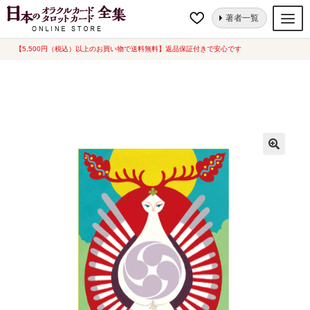
ナ
コ
ホーム
オラクルカード
日本の神々
日本の神託カード ミニ (中古-良
著者一覧
ビ
ン
い)
ゲ
テ
【5,500円（税込）以上のお買い物で送料無料】返品保証付きで安心です
オラクルカード
ー
ン
タロットカード
シ
ツ
ョ
へ
ルノルマンカード
ン
ス
へ
キ
トランプ
ス
ッ
セット
キ
プ
ッ
新品一覧
プ
中古一覧
希少品
書籍
カード関連グッズ