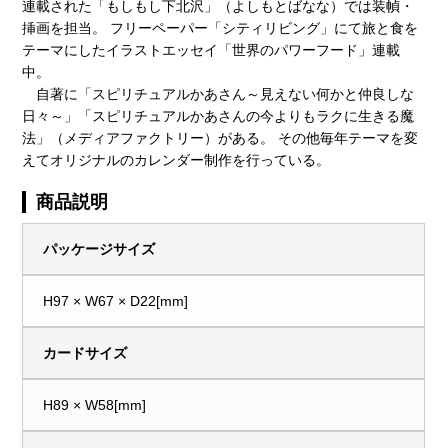
連載された「もしもし下北沢」（よしもとばなな）では装幀・
挿画を担当。 フリーペーパー「シティリビング」にて旅と食を
テーマにしたイラストエッセイ「世界のパワーフード」連載
中。
自著に「スピリチュアルかあさん～見えない何かと仲良しな
日々～」「スピリチュアルかあさんの今よりもラクに生きる魔
法」（メディアファクトリー）がある。 その他毎年テーマを変
えてオリジナルのカレンダー制作を行っている。
商品説明
パッケージサイズ
H97 × W67 × D22[mm]
カードサイズ
H89 × W58[mm]