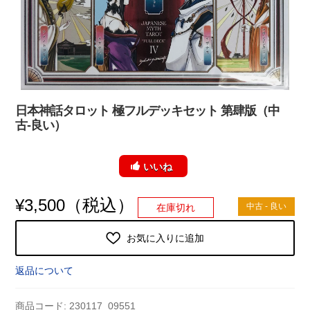
日本神話タロット 極フルデッキセット 第肆版（中
古-良い）
いいね
（税込）
¥
3,500
中古 - 良い
在庫切れ
お気に入りに追加
返品について
商品コード:
230117_09551