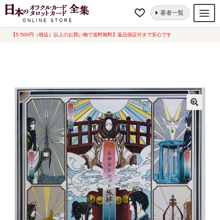
ナ
コ
ホーム
タロットカード
日本神話タロット 極フルデッキセット 第肆版
著者一覧
ビ
ン
（中古-良い）
ゲ
テ
【5,500円（税込）以上のお買い物で送料無料】返品保証付きで安心です
オラクルカード
ー
ン
タロットカード
シ
ツ
ョ
へ
ルノルマンカード
ン
ス
へ
キ
トランプ
ス
ッ
セット
キ
プ
ッ
新品一覧
プ
中古一覧
希少品
書籍
カード関連グッズ