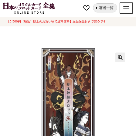
ナ
コ
ホーム
タロットカード
日本神話タロット 極 大アルカナ（中古-良い）
著者一覧
ビ
ン
ゲ
テ
【5,500円（税込）以上のお買い物で送料無料】返品保証付きで安心です
オラクルカード
ー
ン
タロットカード
シ
ツ
ョ
へ
ルノルマンカード
ン
ス
へ
キ
トランプ
ス
ッ
セット
キ
プ
ッ
新品一覧
プ
中古一覧
希少品
書籍
カード関連グッズ