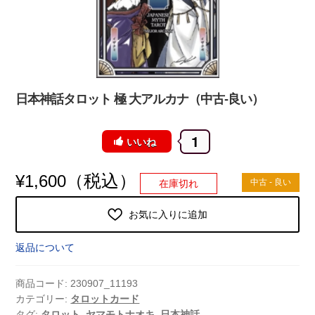
日本神話タロット 極 大アルカナ（中古-良い）
1
いいね
（税込）
¥
1,600
中古 - 良い
在庫切れ
お気に入りに追加
返品について
商品コード:
230907_11193
カテゴリー:
タロットカード
タグ:
タロット
,
ヤマモトナオキ
,
日本神話